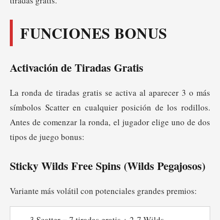
tiradas gratis.
FUNCIONES BONUS
Activación de Tiradas Gratis
La ronda de tiradas gratis se activa al aparecer 3 o más
símbolos Scatter en cualquier posición de los rodillos.
Antes de comenzar la ronda, el jugador elige uno de dos
tipos de juego bonus:
Sticky Wilds Free Spins (Wilds Pegajosos)
Variante más volátil con potenciales grandes premios:
3 Scatter = 7 tiradas gratis + 2-7 Wilds