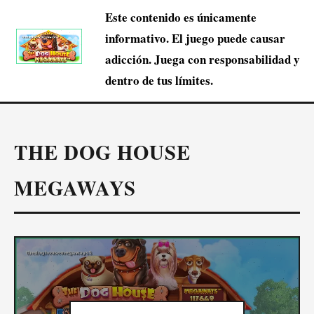
Este contenido es únicamente
informativo. El juego puede causar
adicción. Juega con responsabilidad y
dentro de tus límites.
THE DOG HOUSE
MEGAWAYS