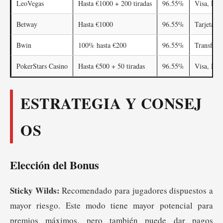
LeoVegas
Hasta €1000 + 200 tiradas
96.55%
Visa, Pay
Betway
Hasta €1000
96.55%
Tarjetas, 
Bwin
100% hasta €200
96.55%
Transfere
PokerStars Casino
Hasta €500 + 50 tiradas
96.55%
Visa, Mas
ESTRATEGIA Y CONSEJ
OS
Elección del Bonus
Sticky Wilds:
Recomendado para jugadores dispuestos a
mayor riesgo. Este modo tiene mayor potencial para
premios máximos, pero también puede dar pagos