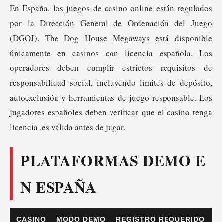
En España, los juegos de casino online están regulados
por la Dirección General de Ordenación del Juego
(DGOJ). The Dog House Megaways está disponible
únicamente en casinos con licencia española. Los
operadores deben cumplir estrictos requisitos de
responsabilidad social, incluyendo límites de depósito,
autoexclusión y herramientas de juego responsable. Los
jugadores españoles deben verificar que el casino tenga
licencia .es válida antes de jugar.
PLATAFORMAS DEMO E
N ESPAÑA
CASINO
MODO DEMO
REGISTRO REQUERIDO
C