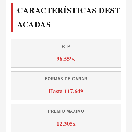
CARACTERÍSTICAS DEST
ACADAS
RTP
96.55%
FORMAS DE GANAR
Hasta 117,649
PREMIO MÁXIMO
12,305x