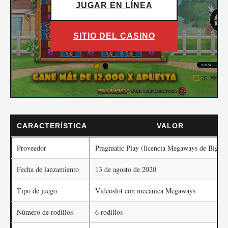
JUGAR EN LÍNEA
SITIO DEL CASINO
CARACTERÍSTICA
VALOR
Proveedor
Pragmatic Play (licencia Megaways de Big 
Fecha de lanzamiento
13 de agosto de 2020
Tipo de juego
Videoslot con mecánica Megaways
Número de rodillos
6 rodillos