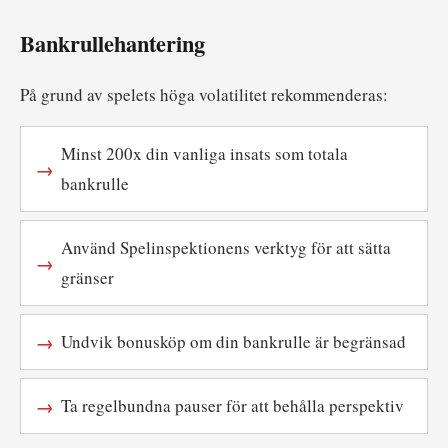
Bankrullehantering
På grund av spelets höga volatilitet rekommenderas:
Minst 200x din vanliga insats som totala
bankrulle
Använd Spelinspektionens verktyg för att sätta
gränser
Undvik bonusköp om din bankrulle är begränsad
Ta regelbundna pauser för att behålla perspektiv