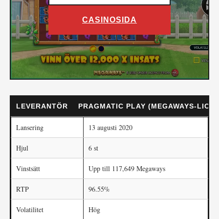
CASINOSIDA
LEVERANTÖR
PRAGMATIC PLAY (MEGAWAYS-LICEN
Lansering
13 augusti 2020
Hjul
6 st
Vinstsätt
Upp till 117,649 Megaways
RTP
96.55%
Volatilitet
Hög