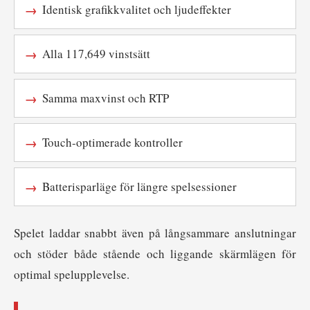
Identisk grafikkvalitet och ljudeffekter
Alla 117,649 vinstsätt
Samma maxvinst och RTP
Touch-optimerade kontroller
Batterisparläge för längre spelsessioner
Spelet laddar snabbt även på långsammare anslutningar
och stöder både stående och liggande skärmlägen för
optimal spelupplevelse.