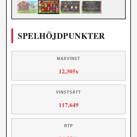
SPELHÖJDPUNKTER
MAXVINST
12,305x
VINSTSÄTT
117,649
RTP