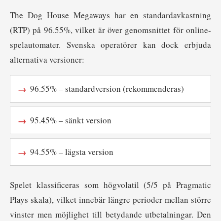
The Dog House Megaways har en standardavkastning
(RTP) på 96.55%, vilket är över genomsnittet för online-
spelautomater. Svenska operatörer kan dock erbjuda
alternativa versioner:
96.55% – standardversion (rekommenderas)
95.45% – sänkt version
94.55% – lägsta version
Spelet klassificeras som högvolatil (5/5 på Pragmatic
Plays skala), vilket innebär längre perioder mellan större
vinster men möjlighet till betydande utbetalningar. Den