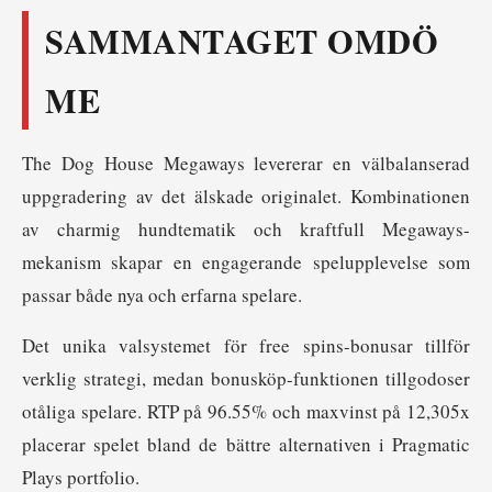
SAMMANTAGET OMDÖ
ME
The Dog House Megaways levererar en välbalanserad
uppgradering av det älskade originalet. Kombinationen
av charmig hundtematik och kraftfull Megaways-
mekanism skapar en engagerande spelupplevelse som
passar både nya och erfarna spelare.
Det unika valsystemet för free spins-bonusar tillför
verklig strategi, medan bonusköp-funktionen tillgodoser
otåliga spelare. RTP på 96.55% och maxvinst på 12,305x
placerar spelet bland de bättre alternativen i Pragmatic
Plays portfolio.