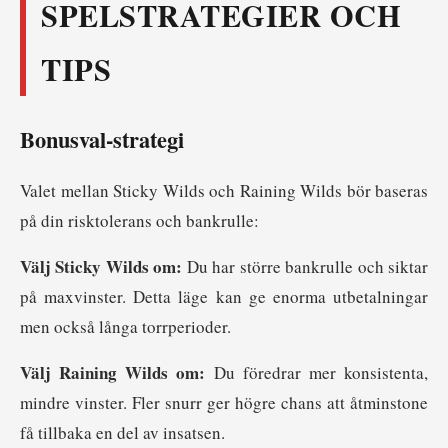
SPELSTRATEGIER OCH
TIPS
Bonusval-strategi
Valet mellan Sticky Wilds och Raining Wilds bör baseras
på din risktolerans och bankrulle:
Välj Sticky Wilds om:
Du har större bankrulle och siktar
på maxvinster. Detta läge kan ge enorma utbetalningar
men också långa torrperioder.
Välj Raining Wilds om:
Du föredrar mer konsistenta,
mindre vinster. Fler snurr ger högre chans att åtminstone
få tillbaka en del av insatsen.