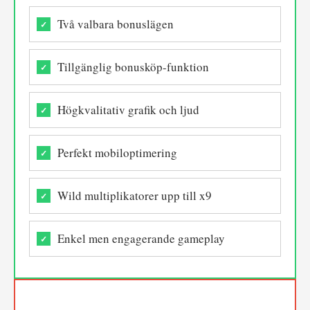
Två valbara bonuslägen
Tillgänglig bonusköp-funktion
Högkvalitativ grafik och ljud
Perfekt mobiloptimering
Wild multiplikatorer upp till x9
Enkel men engagerande gameplay