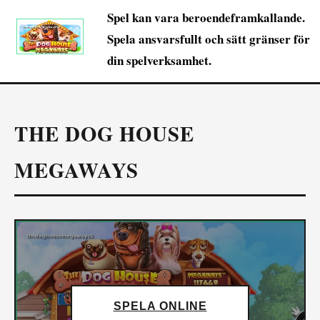
Spel kan vara beroendeframkallande.
Spela ansvarsfullt och sätt gränser för
din spelverksamhet.
THE DOG HOUSE
MEGAWAYS
SPELA ONLINE